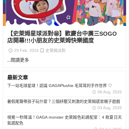
【史萊姆星球派對🤩】歡慶台中廣三SOGO
店開幕!!!小朋友的史萊姆快樂國度
29 Feb, 2024
史萊姆派對
...閱讀更多
最新文章
下一站毛球星球！認識 GAGAPlushie 毛茸茸的手作世界 ♡
06 Aug, 2026
暑假尾聲帶孩子玩什麼？三個紓壓又刺激的史萊姆感官親子遊戲
03 Aug, 2026
視覺一秒降溫！GAGA monster 史萊姆色彩調配室：4 款夏日天
氣感配色