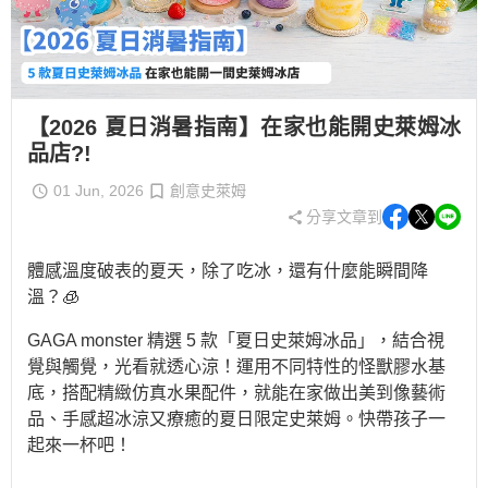
【2026 夏日消暑指南】在家也能開史萊姆冰
品店?!
01 Jun, 2026
創意史萊姆
分享文章到
體感溫度破表的夏天，除了吃冰，還有什麼能瞬間降
溫？🧊
GAGA monster 精選 5 款「夏日史萊姆冰品」，結合視
覺與觸覺，光看就透心涼！運用不同特性的怪獸膠水基
底，搭配精緻仿真水果配件，就能在家做出美到像藝術
品、手感超冰涼又療癒的夏日限定史萊姆。快帶孩子一
起來一杯吧！