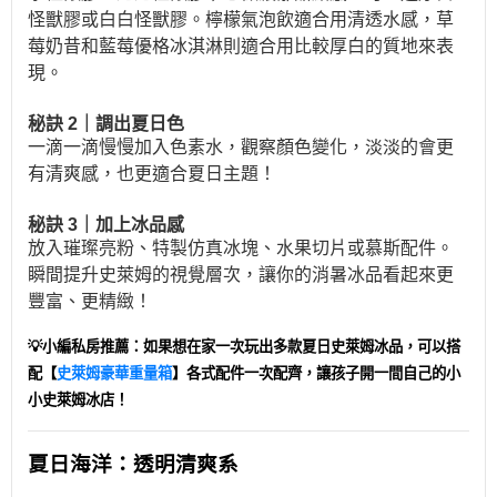
怪獸膠或白白怪獸膠。檸檬氣泡飲適合用清透水感，草
莓奶昔和藍莓優格冰淇淋則適合用比較厚白的質地來表
現。
秘訣 2｜調出夏日色
一滴一滴慢慢加入色素水，觀察顏色變化，淡淡的會更
有清爽感，也更適合夏日主題！
秘訣 3｜加上冰品感
放入璀璨亮粉、特製仿真冰塊、水果切片或慕斯配件。
瞬間提升史萊姆的視覺層次，讓你的消暑冰品看起來更
豐富、更精緻！
💡小編私房推薦：如果想在家一次玩出多款夏日史萊姆冰品，可以搭
配【
史萊姆豪華重量箱
】各式配件一次配齊，讓孩子開一間自己的小
小史萊姆冰店！
夏日海洋：透明清爽系