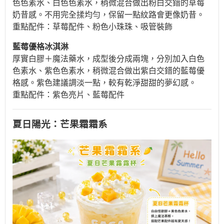
色色素水、白色色素水，稍微混合做出粉白交錯的草莓
奶昔感。不用完全揉均勻，保留一點紋路會更像奶昔。
重點配件：草莓配件、粉色小珠珠、吸管裝飾
藍莓優格冰淇淋
厚實白膠＋魔法藥水，成型後分成兩塊，分別加入白色
色素水、紫色色素水，稍微混合做出紫白交錯的藍莓優
格感。紫色建議調淡一點，較有乾淨甜甜的夢幻感。
重點配件：紫色亮片、藍莓配件
夏日陽光：芒果霜霜系