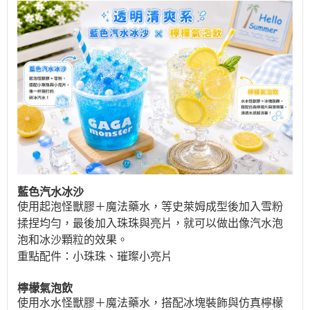
藍色汽水冰沙
使用起泡怪獸膠
＋魔法藥水，等史萊姆
成型後加入
雪粉
揉捏均勻，最後加入珠珠與亮片，就可以做出像汽水泡
泡和冰沙顆粒的效果。
重點配件：小珠珠、璀璨小亮片
檸檬氣泡飲
使用水水怪獸膠
＋魔法藥水
，搭配冰塊裝飾與仿真檸檬