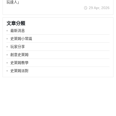
玩達人」
29 Apr, 2026
文章分類
最新消息
史萊姆小常識
玩家分享
創意史萊姆
史萊姆教學
史萊姆派對
關於
訂單查詢
會員注意事項
相關規範事項