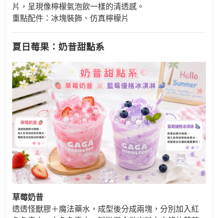
片，呈現像檸檬氣泡飲一樣的清透感。
重點配件：冰塊裝飾、仿真檸檬片
夏日莓果：奶昔甜點系
草莓奶昔
透透怪獸膠＋魔法藥水，成型後分成兩塊，分別加入紅