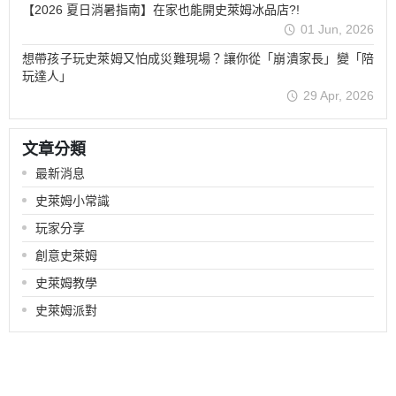
【2026 夏日消暑指南】在家也能開史萊姆冰品店?!
01 Jun, 2026
想帶孩子玩史萊姆又怕成災難現場？讓你從「崩潰家長」變「陪
玩達人」
29 Apr, 2026
文章分類
最新消息
史萊姆小常識
玩家分享
創意史萊姆
史萊姆教學
史萊姆派對
關於
訂單查詢