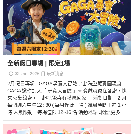
全新假日專場 | 限定1場
02 Jan, 2026
最新消息
2月假日專場 : GAGA尋寶大冒險宇宙海盜藏寶圖現身！
GAGA 邀你加入「 尋寶大冒險 」✨ 寶藏就藏在各處，快
來蒐集線索，一起把驚喜好禮贏回家！ 活動日期｜2 月
每個週六中午12 : 30 ( 每周僅此一場 ) 體驗時間｜約 1 小
時 人數限制｜每場僅限 12~16 名 活動地點
...閱讀更多