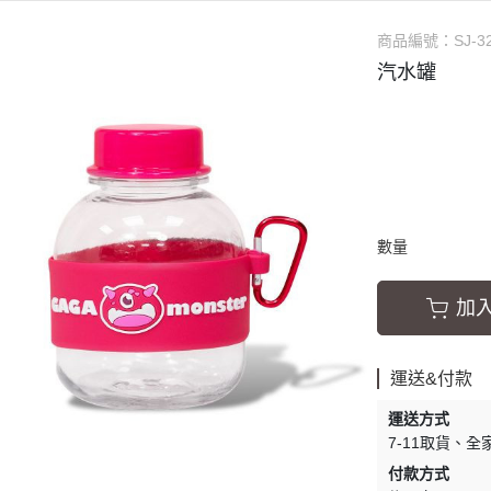
裝飾配件
創意史萊姆
商品編號：
SJ-3
工具與容器
史萊姆教學
汽水罐
史萊姆派對
數量
加
運送&付款
運送方式
7-11取貨
全
付款方式