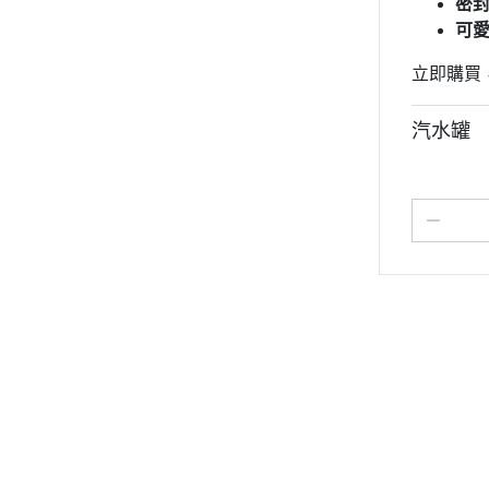
密
可
立即購買
汽水罐
關於
訂單查詢
會員注意事項
相
聯絡我們
訂單相關說明
出貨服務說明
企業合作聯繫