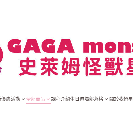
新優惠活動
全部商品
課程介紹
生日包場
部落格
關於我們
星
星際特調
創意DIY組合
最新消息
招牌甜點
隨開即玩
史萊姆小常識
家酒組合
DIY原物料
玩家分享