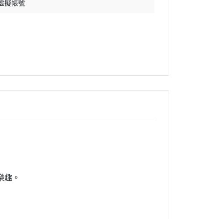
 虛擬帳號
樂趣。