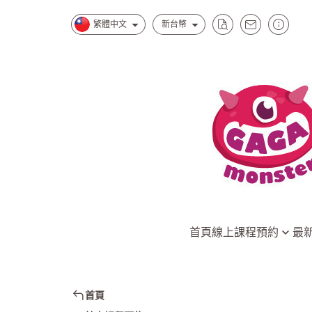
繁體中文
新台幣
首頁
線上課程預約
最
台北南西一館店
水水怪獸的
台北松菸誠品店
慕斯怪獸的
首頁
新北中和環球店
小孩最愛家