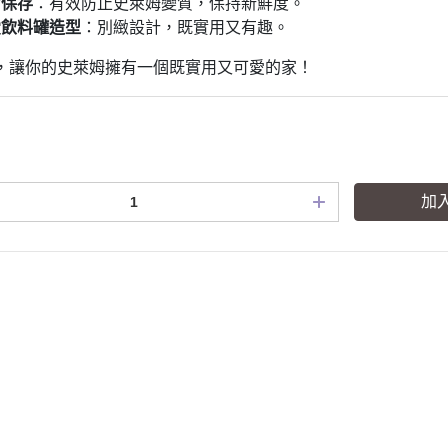
封保存
：有效防止史萊姆變質，保持新鮮度。
愛飲料罐造型
：別緻設計，既實用又有趣。
，讓你的史萊姆擁有一個既實用又可愛的家！
加
關規範事項
常見問題