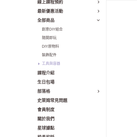
線上課程預約
新北新店裕隆城店
最新優惠活動
新竹巨城店
全部商品
台中 LaLaport 南館
創意DIY組合
隨開即玩
台中洲際店
DIY原物料
台中誠品 480
裝飾配件
高雄漢神巨蛋店
工具與容器
高雄夢時代店
課程介紹
生日包場
部落格
史萊姆常見問題
會員制度
關於我們
星球據點