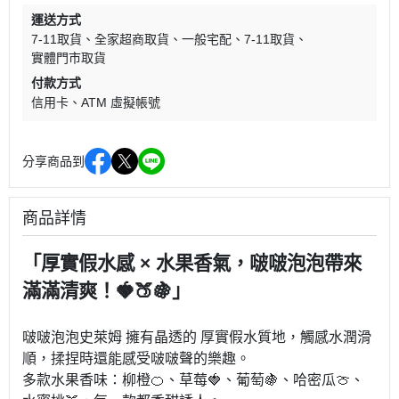
運送方式
7-11取貨
全家超商取貨
一般宅配
7-11取貨
實體門市取貨
付款方式
信用卡
ATM 虛擬帳號
分享商品到
商品詳情
「厚實假水感 × 水果香氣，啵啵泡泡帶來
滿滿清爽！🍓🍑🍇」
啵啵泡泡史萊姆 擁有晶透的 厚實假水質地，觸感水潤滑
順，揉捏時還能感受啵啵聲的樂趣。
多款水果香味：柳橙🍊、草莓🍓、葡萄🍇、哈密瓜🍈、