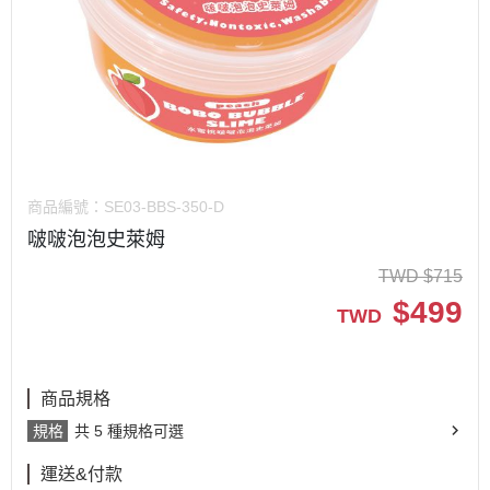
商品編號：
SE03-BBS-350-D
啵啵泡泡史萊姆
TWD
$
715
$
499
TWD
商品規格
規格
共 5 種規格可選
運送&付款