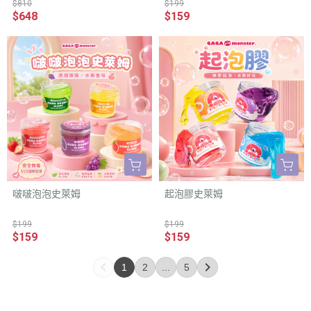
$810
$199
$648
$159
啵啵泡泡史萊姆
起泡膠史萊姆
$199
$199
$159
$159
1
2
...
5
favorite
部落客分享