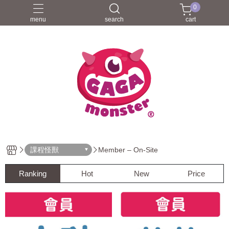
0
menu
search
cart
課程怪獸
Member – On-Site
Ranking
Hot
New
Price