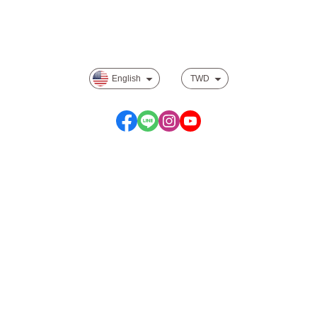
Payment Options
Privacy
English
TWD
Service time: Monday to Friday 09:30~19:00