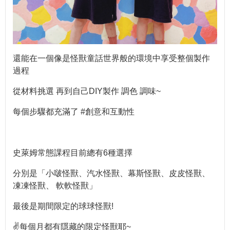
還能在一個像是怪獸童話世界般的環境中享受整個製作
過程
從材料挑選 再到自己DIY製作 調色 調味~
每個步驟都充滿了 #創意和互動性
史萊姆常態課程目前總有6種選擇
分別是「小啵怪獸、汽水怪獸、幕斯怪獸、皮皮怪獸、
凍凍怪獸、 軟軟怪獸」
最後是期間限定的球球怪獸!
✌️每個月都有隱藏的限定怪獸耶~