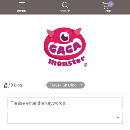
0
menu
search
cart
Blog
Player Sharing