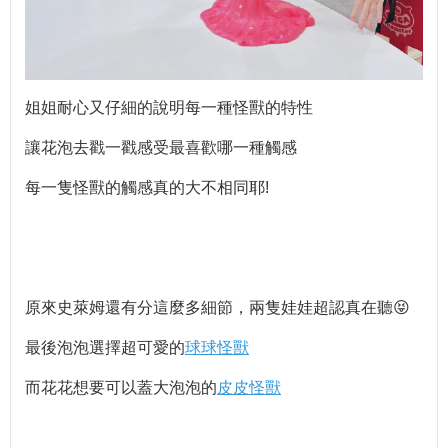
姐姐耐心又仔細的說明每一種怪獸的特性
讓花泡去戳一戳感受最喜歡哪一種觸感
每一隻怪獸的觸感真的大不相同耶!
原來史萊姆還有分這麼多細節，兩隻娃娃超認真在聽😝
最後泡泡選擇超可愛的
球球怪獸
而花花想要可以蓋大泡泡的
皮皮怪獸