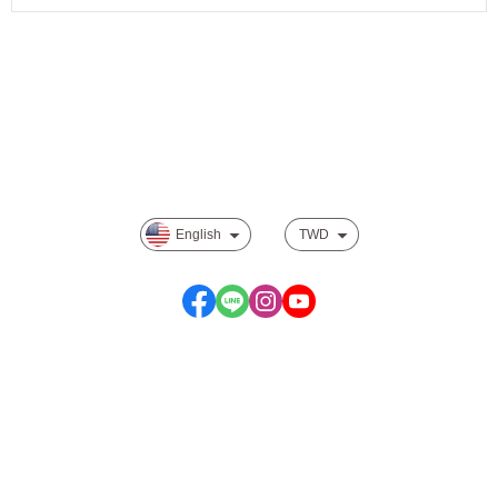
About
Track order
Payment Options
Privacy
English
TWD