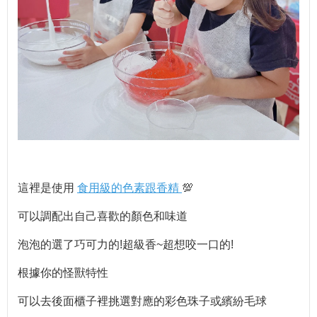
這裡是使用
食用級的色素跟香精
💯
可以調配出自己喜歡的顏色和味道
泡泡的選了巧可力的!超級香~超想咬一口的!
根據你的怪獸特性
可以去後面櫃子裡挑選對應的彩色珠子或繽紛毛球