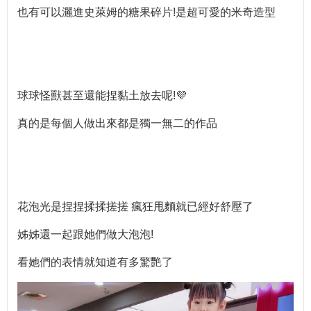
也有可以灑進史萊姆的糖果碎片!是超可愛的米奇造型
球球怪獸甚至還能捏黏土放去呢!💜
真的是每個人做出來都是獨一無二的作品
花泡光是捏捏揉揉搓搓 瘋狂甩麵就已經好舒壓了
姊姊還一起跟她們做大泡泡!
看她們的表情就知道有多驚艷了