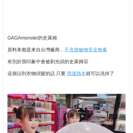
GAGAmonster的史萊姆
原料來都是來⾃台灣廠商，
不含致敏物安全無毒
有別於我印象中會被剃光頭的史萊姆😲
這個沾到衣物頭髮的話 只要
⽤溫熱⽔
就可以洗掉了