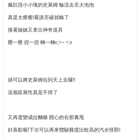
瘋狂捏小小塊的史萊姆 輪流去丟大泡泡
真是太療癒!看誰丟破就輸了
接著姊姊又拿出神奇道具
壓一壓 捏一捏 轉一轉👉~ 👈
就可以將史萊姆拉到天上去囉!!
這個延展性真是不得了
又再度變成拉麵條 開心的在那裏甩
好喜歡喔!下次可以再來體驗難度比較高的汽水怪獸!