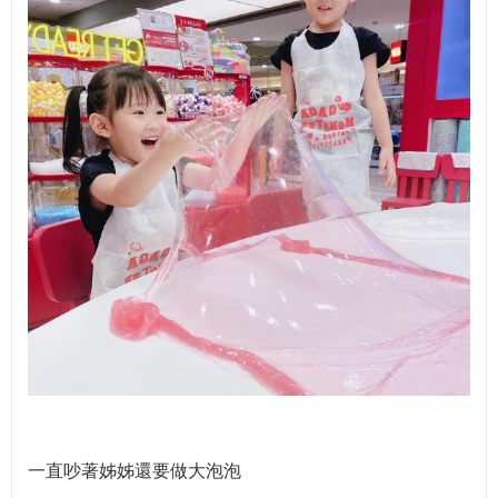
一直吵著姊姊還要做大泡泡