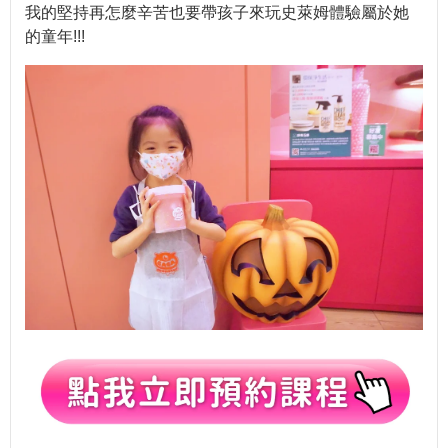
我的堅持再怎麼辛苦也要帶孩子來玩史萊姆體驗屬於她
的童年!!!