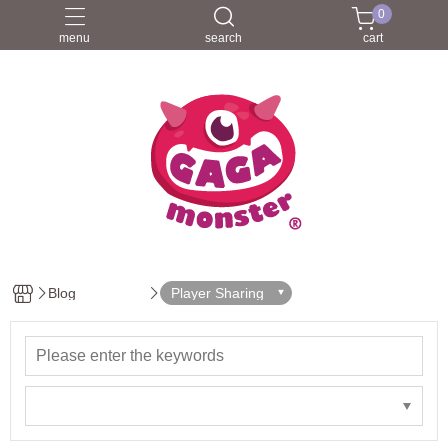
0
menu
search
cart
Blog
Player Sharing