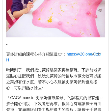
-
更多詳細的課程心得介紹這邊👉：
https://v20.one/Ozix
H
時間到了，我們把史萊姆裝回家再繼續玩。下課前老師
還貼心提醒我們，沒玩史萊姆的時後放冷藏比較可以讓
史萊姆有保水度。若不小心衣服被史萊姆黏到也別擔
心，可以用熱水除去~
「GAGAmonster史萊姆怪獸星球」的課程真的很有趣，
孩子開心到說，下次還想再來。很開心有這讓孩子自由
發揮，充滿無限創造力與想像力的課程，讓孩子手眼腦