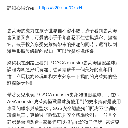
詳細心得介紹：
https://v20.one/OzixH
史萊姆的魔力在孩子世界裡不容小覷，孩子看到史萊姆
會又驚又喜，可愛的小手手都會忍不住想摸摸它、捏捏
它。孩子投入享受史萊姆帶來的樂趣的同時，還可以刺
激手眼腦與觸覺的感知，可以說是好處多多。
媽媽我在網路上看到『GAGA monster史萊姆怪獸星球』
課程內容超好玩有趣，想留給孩子一個美好的童年回
憶，立馬預約來玩!!! 和大家分享一下我們的史萊姆的怪
獸探險之旅!!!
帶著女兒來玩『GAGA monster史萊姆怪獸星球』，在G
AGA monster史萊姆怪獸星球所使用到的史來姆都是使用
專業的膠水與成型水，SGS安全認證獨門配方不含硼砂
環保無毒，更通過『歐盟玩具安全標準檢測』，並且全
部都是台灣製造~ 家長們可以很放心給孩子們玩!! 來這兒