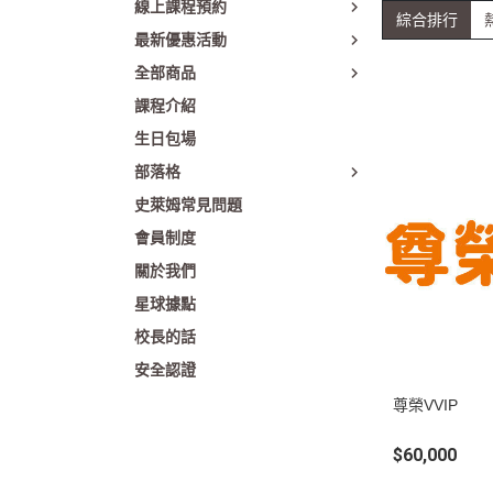
線上課程預約
綜合排行
新北新店裕隆城店
最新優惠活動
新竹巨城店
全部商品
台中 LaLaport 南館
課程介紹
生日包場
台中洲際店
部落格
台中誠品 480
史萊姆常見問題
高雄漢神巨蛋店
會員制度
高雄夢時代店
關於我們
星球據點
校長的話
安全認證
尊榮VVIP
$60,000