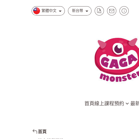
繁體中文
新台幣
首頁
線上課程預約
最
台北南西一館店
水水怪獸的
台北松菸誠品店
慕斯怪獸的
首頁
新北中和環球店
小孩最愛家