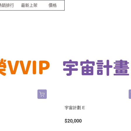
熱銷排行
最新上架
價格
裝飾配件
創意史萊姆
工具與容器
史萊姆教學
史萊姆派對
宇宙計劃 E
$20,000