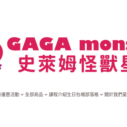
新優惠活動
全部商品
課程介紹
生日包場
部落格
關於我們
星
星際特調
創意DIY組合
最新消息
招牌甜點
隨開即玩
史萊姆小常識
家酒組合
DIY原物料
玩家分享