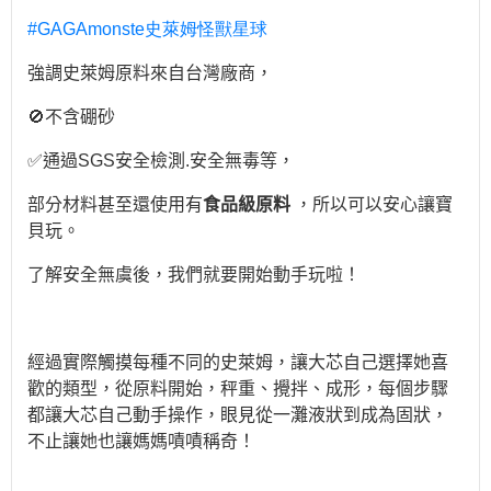
#GAGAmonste
史萊姆怪獸星球
強調史萊姆原料來自台灣廠商，
🚫不含硼砂
✅通過
SGS
安全檢測
.
安全無毒等，
部分材料甚至還使用有
食品級原料
，所以可以安心讓寶
貝玩。
了解安全無虞後，我們就要開始動手玩啦！
經過實際觸摸每種不同的史萊姆，讓大芯自己選擇她喜
歡的類型，從原料開始，秤重、攪拌、成形，每個步驟
都讓大芯自己動手操作，眼見從一灘液狀到成為固狀，
不止讓她也讓媽媽嘖嘖稱奇！