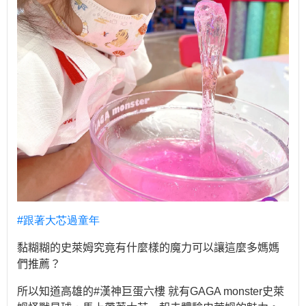
#
跟著大芯過童年
黏糊糊的史萊姆究竟有什麼樣的魔力可以讓這麼多媽媽
們推薦？
所以知道高雄的
#
漢神巨蛋六樓 就有
GAGA monster
史萊