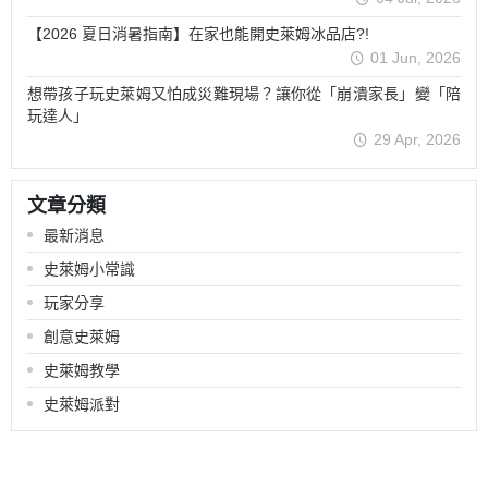
【2026 夏日消暑指南】在家也能開史萊姆冰品店?!
01 Jun, 2026
想帶孩子玩史萊姆又怕成災難現場？讓你從「崩潰家長」變「陪
玩達人」
29 Apr, 2026
文章分類
最新消息
史萊姆小常識
玩家分享
創意史萊姆
史萊姆教學
史萊姆派對
關於