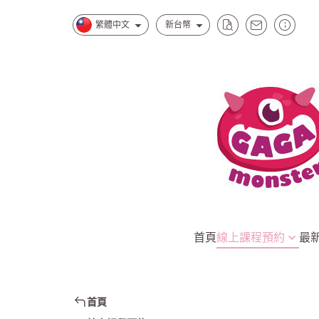
繁體中文
新台幣
首頁
線上課程預約
最
台北南西一館店
水水怪獸的
台北松菸誠品店
慕斯怪獸的
首頁
新北中和環球店
小孩最愛家