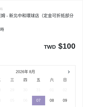
01
姆 - 新北中和環球店（定金可折抵部分
小時
$
100
TWD
2026年 8月
二
三
四
五
六
日
8
29
30
31
01
02
4
05
06
07
08
09