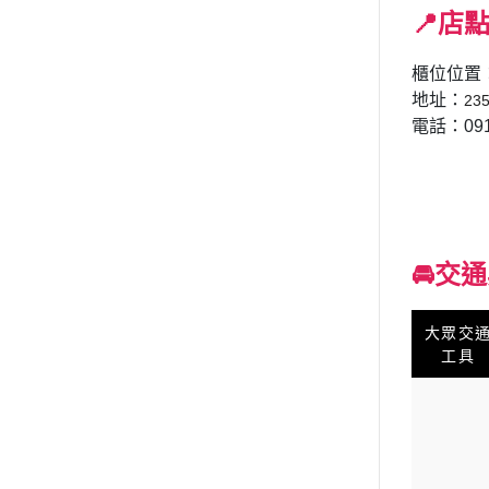
📍
店
櫃位位置
地址：
2
電話：091
🚘交
大眾交
工具