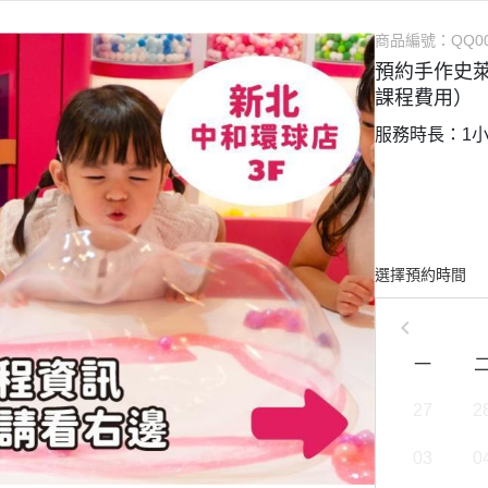
裝飾配件
創意史萊姆
商品編號：
QQ0
工具與容器
史萊姆教學
預約手作史萊
課程費用）
史萊姆派對
服務時長：1
選擇預約時間
一
27
2
03
0