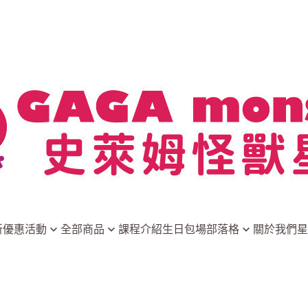
新優惠活動
全部商品
課程介紹
生日包場
部落格
關於我們
星
星際特調
創意DIY組合
最新消息
招牌甜點
隨開即玩
史萊姆小常識
家酒組合
DIY原物料
玩家分享