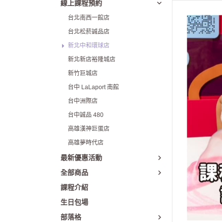
線上課程預約
新北新店裕隆城店
台北南西一館店
新竹巨城店
台北松菸誠品店
新北中和環球店
台中 LaLaport 南館
新北新店裕隆城店
台中洲際店
新竹巨城店
台中誠品 480
台中 LaLaport 南館
高雄漢神巨蛋店
台中洲際店
高雄夢時代店
台中誠品 480
高雄漢神巨蛋店
高雄夢時代店
最新優惠活動
全部商品
課程介紹
生日包場
部落格