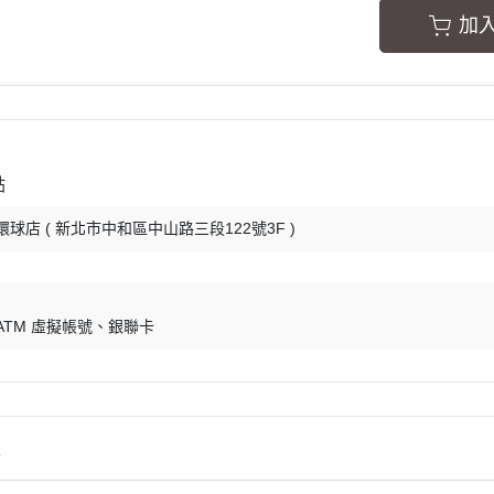
加
點
球店 ( 新北市中和區中山路三段122號3F )
ATM 虛擬帳號
銀聯卡
情